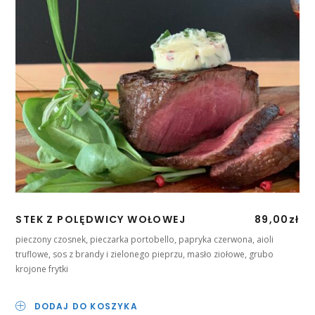
STEK Z POLĘDWICY WOŁOWEJ
89,00
zł
pieczony czosnek, pieczarka portobello, papryka czerwona, aioli
truflowe, sos z brandy i zielonego pieprzu, masło ziołowe, grubo
krojone frytki
DODAJ DO KOSZYKA