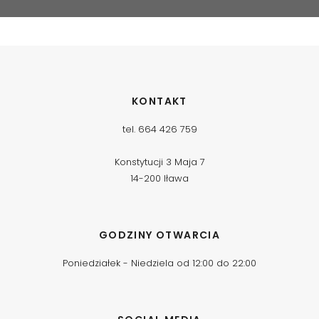
4 stycznia, 2017
admin
26 grudnia, 2016
admin
26 grudnia, 2016
admin
10 grudnia, 2016
admin
10 grudnia, 2016
admin
30 sierpnia, 2016
admin
30 sierpnia, 2016
admin
KONTAKT
tel. 664 426 759
Konstytucji 3 Maja 7
14-200 Iława
GODZINY OTWARCIA
Poniedziałek - Niedziela od 12:00 do 22:00