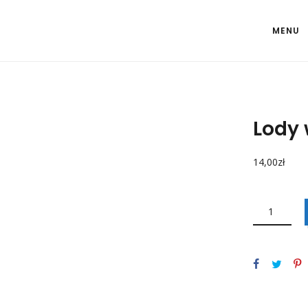
MENU
Lody 
14,00
zł
ILOŚĆ
LODY
WANILIOWE