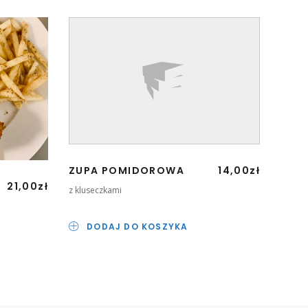
ZUPA POMIDOROWA
14,00
zł
PEN
21,00
zł
z kluseczkami
D
DODAJ DO KOSZYKA