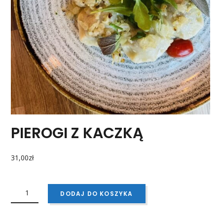
PIEROGI Z KACZKĄ
31,00
zł
ILOŚĆ
PIEROGI
DODAJ DO KOSZYKA
Z
KACZKĄ