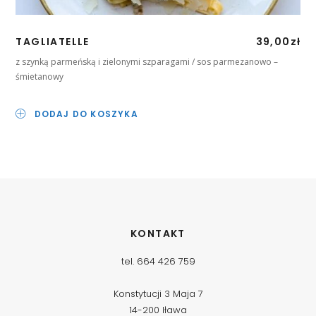
TAGLIATELLE
39,00
zł
PI
z szynką parmeńską i zielonymi szparagami / sos parmezanowo –
z c
śmietanowy
DODAJ DO KOSZYKA
KONTAKT
tel. 664 426 759
Konstytucji 3 Maja 7
14-200 Iława