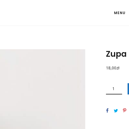
MENU
Zupa
18,00
zł
ILOŚĆ
ZUPA
SZCZAWIOWA