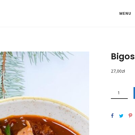
MENU
Bigos
27,00
zł
ILOŚĆ
BIGOS
WYKWINTNY
0,5L