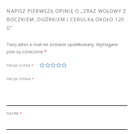
NAPISZ PIERWSZĄ OPINIĘ O „ZRAZ WOŁOWY Z
BOCZKIEM, OGÓRKIEM I CEBULKĄ OKOŁO 120
G”
Twój adres e-mail nie zostanie opublikowany.
Wymagane
pola są oznaczone
*
1
2
3
4
5
TWOJA OCENA
*
TWOJA OPINIA
*
NAZWA
*