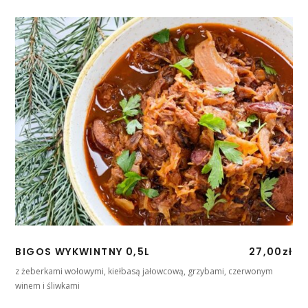
BIGOS WYKWINTNY 0,5L
27,00
zł
z żeberkami wołowymi, kiełbasą jałowcową, grzybami, czerwonym
winem i śliwkami