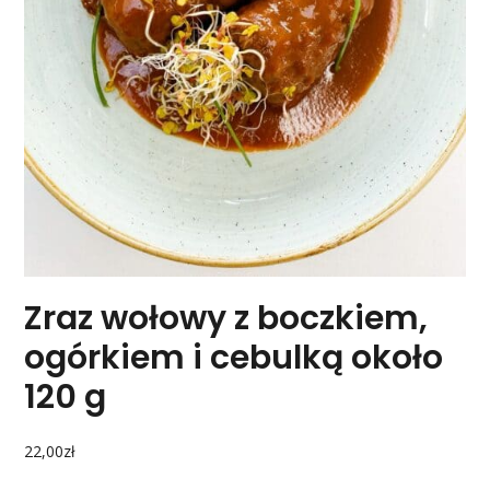
Zraz wołowy z boczkiem,
ogórkiem i cebulką około
120 g
22,00
zł