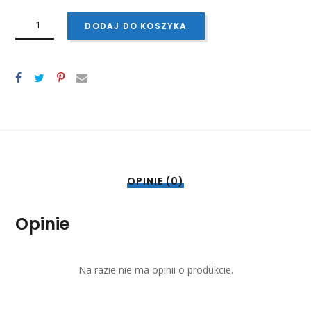
ILOŚĆ
ZRAZ
DODAJ DO KOSZYKA
WOŁOWY
Z
BOCZKIEM,
OGÓRKIEM
I
CEBULKĄ
OKOŁO
120
G
OPINIE (0)
Opinie
Na razie nie ma opinii o produkcie.