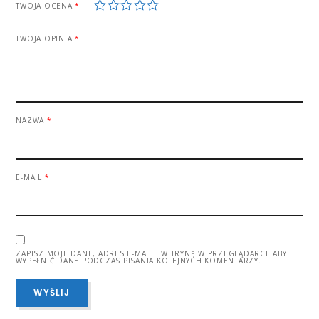
1
2
3
4
5
TWOJA OCENA
*
TWOJA OPINIA
*
NAZWA
*
E-MAIL
*
ZAPISZ MOJE DANE, ADRES E-MAIL I WITRYNĘ W PRZEGLĄDARCE ABY
WYPEŁNIĆ DANE PODCZAS PISANIA KOLEJNYCH KOMENTARZY.