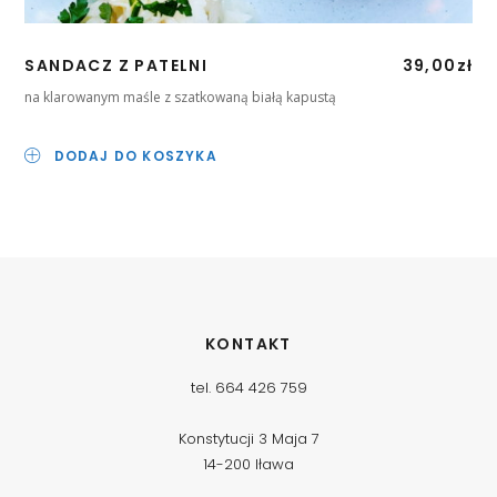
SANDACZ Z PATELNI
39,00
zł
MU
na klarowanym maśle z szatkowaną białą kapustą
w s
DODAJ DO KOSZYKA
KONTAKT
tel. 664 426 759
Konstytucji 3 Maja 7
14-200 Iława