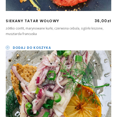
SIEKANY TATAR WOŁOWY
36,00
zł
żółtko confit, marynowane kurki, czerwona cebula, ogórki kiszone,
musztarda francuska
DODAJ DO KOSZYKA