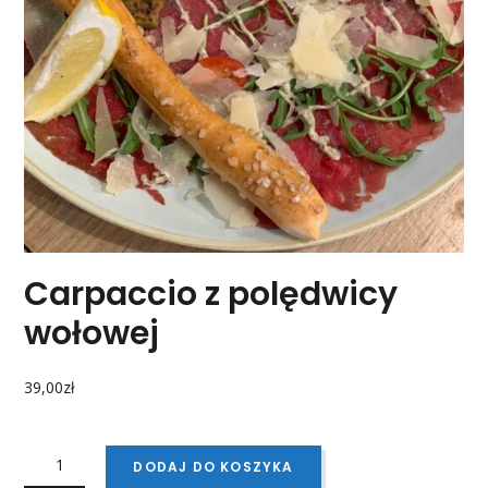
Carpaccio z polędwicy
wołowej
39,00
zł
ILOŚĆ
CARPACCIO
DODAJ DO KOSZYKA
Z
POLĘDWICY