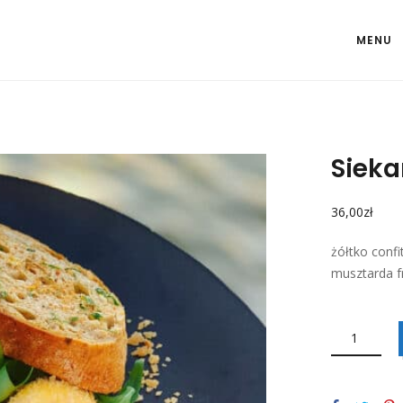
MENU
Sieka
36,00
zł
żółtko confi
musztarda f
ILOŚĆ
SIEKANY
TATAR
WOŁOWY