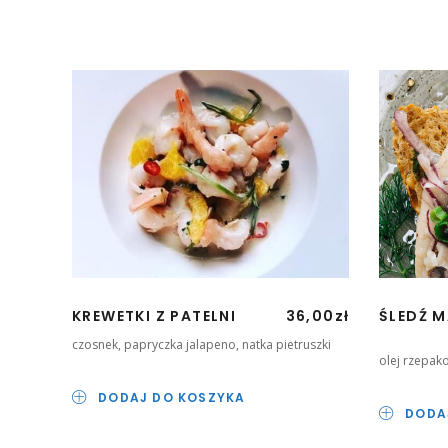
KREWETKI Z PATELNI
36,00
zł
ŚLEDŹ M
czosnek, papryczka jalapeno, natka pietruszki
olej rzepak
DODAJ DO KOSZYKA
DODA