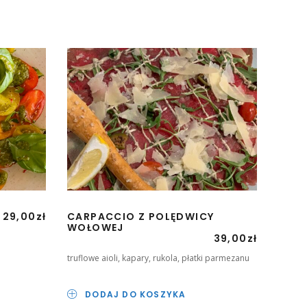
29,00
zł
CARPACCIO Z POLĘDWICY
WOŁOWEJ
39,00
zł
truflowe aioli, kapary, rukola, płatki parmezanu
DODAJ DO KOSZYKA