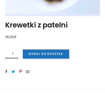
Krewetki z patelni
36,00
zł
ILOŚĆ
KREWETKI
DODAJ DO KOSZYKA
Z
PATELNI