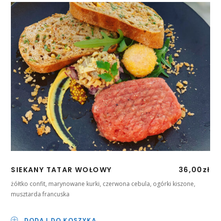
SIEKANY TATAR WOŁOWY
36,00
zł
żółtko confit, marynowane kurki, czerwona cebula, ogórki kiszone,
musztarda francuska
DODAJ DO KOSZYKA