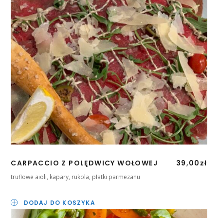
CARPACCIO Z POLĘDWICY WOŁOWEJ
39,00
zł
truflowe aioli, kapary, rukola, płatki parmezanu
DODAJ DO KOSZYKA