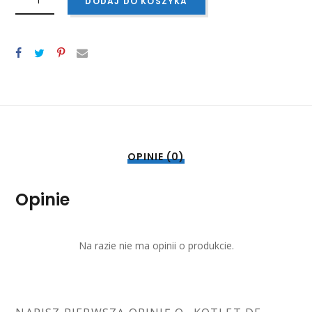
DODAJ DO KOSZYKA
DE
VOLAILLE
Z
MASŁEM
I
SEREM
150
G
OPINIE (0)
Opinie
Na razie nie ma opinii o produkcie.