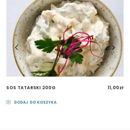
SOS TATARSKI 200G
11,00
zł
PA
z d
DODAJ DO KOSZYKA