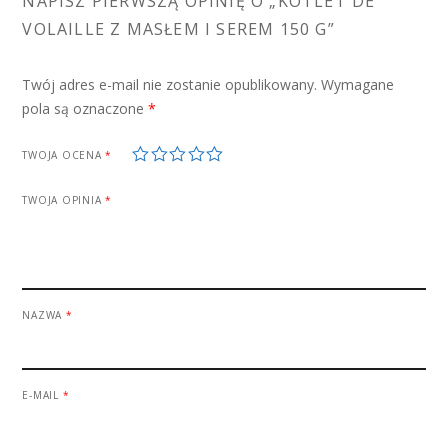
NAPISZ PIERWSZĄ OPINIĘ O „KOTLET DE
VOLAILLE Z MASŁEM I SEREM 150 G”
Twój adres e-mail nie zostanie opublikowany.
Wymagane
pola są oznaczone
*
1
2
3
4
5
TWOJA OCENA
*
TWOJA OPINIA
*
NAZWA
*
E-MAIL
*