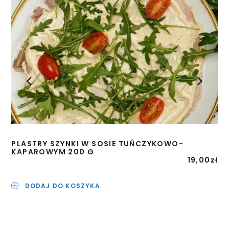
PLASTRY SZYNKI W SOSIE TUŃCZYKOWO-
PO
KAPAROWYM 200 G
LE
19,00
zł
DODAJ DO KOSZYKA