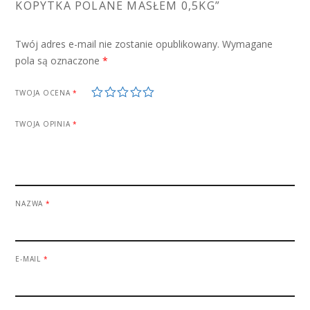
KOPYTKA POLANE MASŁEM 0,5KG”
Twój adres e-mail nie zostanie opublikowany.
Wymagane
pola są oznaczone
*
1
2
3
4
5
TWOJA OCENA
*
TWOJA OPINIA
*
NAZWA
*
E-MAIL
*