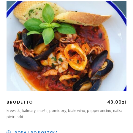
BRODETTO
43,00
zł
krewetki, kalmary, małże, pomidory, białe wino, pepperoncino, natka
pietruszki
DODAJ DO KOSZYKA