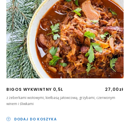
BIGOS WYKWINTNY 0,5L
27,00
zł
z żeberkami wołowymi, kiełbasą jałowcową, grzybami, czerwonym
winem i śliwkami
DODAJ DO KOSZYKA