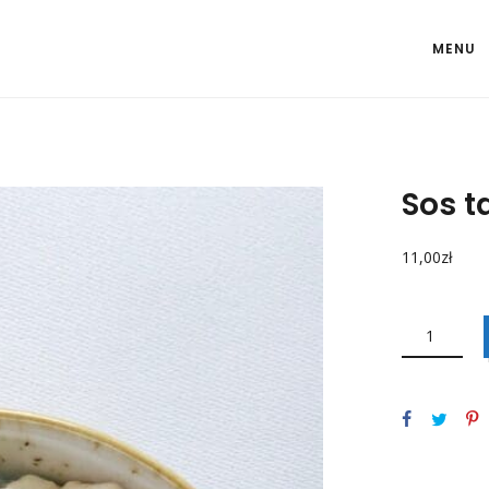
MENU
Sos t
11,00
zł
ILOŚĆ
SOS
TATARSKI
200G