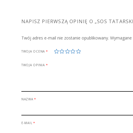
NAPISZ PIERWSZĄ OPINIĘ O „SOS TATARSKI
Twój adres e-mail nie zostanie opublikowany.
Wymagane p
1
2
3
4
5
TWOJA OCENA
*
TWOJA OPINIA
*
NAZWA
*
E-MAIL
*