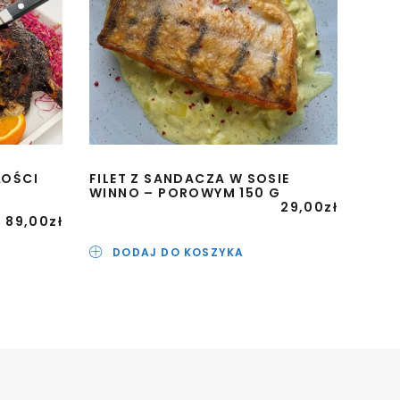
ŁOŚCI
FILET Z SANDACZA W SOSIE
DOM
WINNO – POROWYM 150 G
MAS
29,00
zł
89,00
zł
DODAJ DO KOSZYKA
D