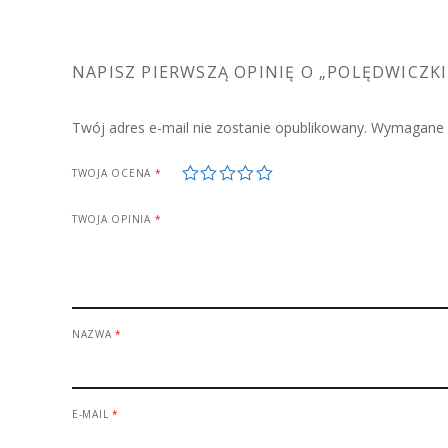
NAPISZ PIERWSZĄ OPINIĘ O „POLĘDWICZK
Twój adres e-mail nie zostanie opublikowany.
Wymagane p
1
2
3
4
5
TWOJA OCENA
*
TWOJA OPINIA
*
NAZWA
*
E-MAIL
*