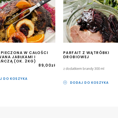
 PIECZONA W CAŁOŚCI
PARFAIT Z WĄTRÓBKI
ANA JABŁKAMI I
DROBIOWEJ
ŃCZĄ (OK. 2KG)
89,00
zł
z dodatkiem brandy 300 ml
J DO KOSZYKA
DODAJ DO KOSZYKA