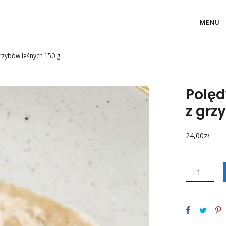
MENU
rzybów leśnych 150 g
Polęd
z grz
24,00
zł
ILOŚĆ
POLĘDWICZKI
WIEPRZOWE
W
SOSIE
Z
GRZYBÓW
LEŚNYCH
150
G