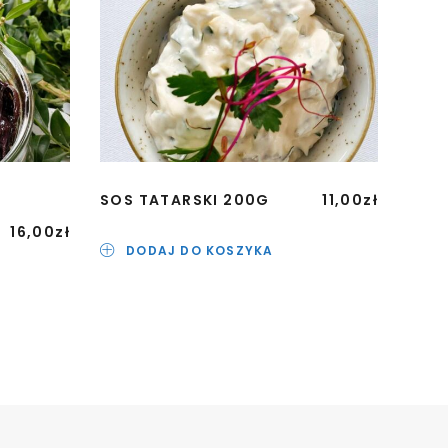
SOS TATARSKI 200G
11,00
zł
PASZ
500
16,00
zł
DODAJ DO KOSZYKA
D